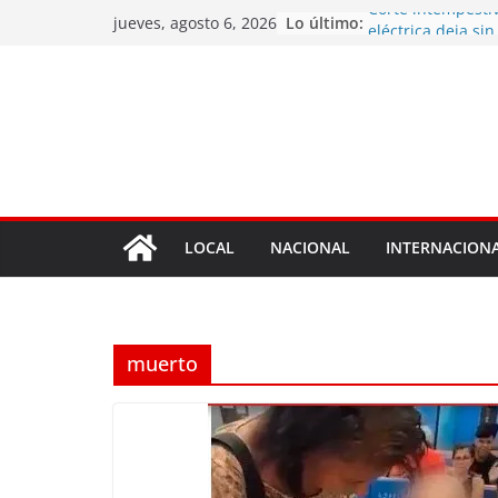
Saltar
Lo último:
Corte intempesti
jueves, agosto 6, 2026
al
eléctrica deja si
de varios barrios
contenido
El dólar sube a B
sábado y marca 
incremento
Paz anuncia refo
la Policía e inve
Comando Genera
Armada Boliviana
«Erizo» y drones 
LOCAL
NACIONAL
INTERNACION
respuesta ante in
Incendios foresta
San Lorenzo se d
municipal
muerto