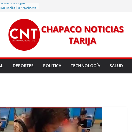
vo de energía
n Mundial a vecinos
 de Tarija
s 11,37 este
un nuevo
rmas legales para
rsión para un nuevo
l
 entrega robots
para fortalecer la
AL
DEPORTES
POLITICA
TECHNOLOGÍA
SALUD
cendios en Tarija
les golpean Tarija;
eclara en desastre