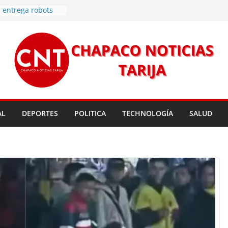
 entrega robots
para fortalecer la
cendios en Tarija
les golpean Tarija;
eclara en desastre
vo de energía
n Mundial a vecinos
 de Tarija
s 11,37 este
un nuevo
AL
DEPORTES
POLITICA
TECHNOLOGÍA
SALUD
rmas legales para
rsión para un nuevo
l