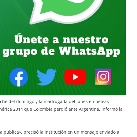
oche del domingo y la madrugada del lunes en peleas
 América 2014 que Colombia perdió ante Argentina, informó la
ía pública», precisó la institución en un mensaje enviado a