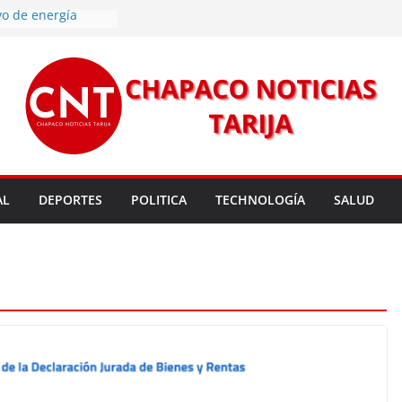
vo de energía
n Mundial a vecinos
 de Tarija
s 11,37 este
un nuevo
rmas legales para
rsión para un nuevo
l
 entrega robots
para fortalecer la
AL
DEPORTES
POLITICA
TECHNOLOGÍA
SALUD
cendios en Tarija
les golpean Tarija;
eclara en desastre