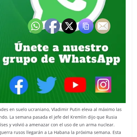
ades en suelo ucraniano, Vladimir Putin eleva al máximo las
undo. La semana pasada el jefe del Kremlin dijo que Rusia
aíses y volvió a amenazar con el uso de un arma nuclear.
uerra rusos llegarán a La Habana la próxima semana. Esta