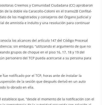
as opositoras Creemos y Comunidad Ciudadana (CC) aprobaron
ión de la doble vía Caracollo-Colomi en el tramo2B Confital-
ato de los magistrados y consejeros del Órgano Judicial y
cial de amnistía e indulto y una resolución para continuar
onocía los alcances del artículo 147 del Código Procesal
diencia; sin embargo, “utilizando el argumento de que no
creando grupos de choque en el piso 16, 17, 18 y 19 del
ingún personero del TCP pueda acercarse a su persona para
 fue notificado por el TCP, horas ante de instalar la
suspensión de la sesión que después derivó en un auto
odo lo obrado en ella.
al establece que, “desde el momento de la notificación con el
 la competencia de la autoridad recurrida con relación al