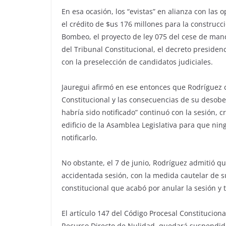
En esa ocasión, los “evistas” en alianza con l
el crédito de $us 176 millones para la construcc
Bombeo, el proyecto de ley 075 del cese de mand
del Tribunal Constitucional, el decreto presiden
con la preselección de candidatos judiciales.
Jauregui afirmó en ese entonces que Rodríguez c
Constitucional y las consecuencias de su desobe
habría sido notificado” continuó con la sesión, 
edificio de la Asamblea Legislativa para que n
notificarlo.
No obstante, el 7 de junio, Rodríguez admitió que
accidentada sesión, con la medida cautelar de 
constitucional que acabó por anular la sesión y t
El artículo 147 del Código Procesal Constitucion
Recurso Directo de Nulidad, quedará suspendida