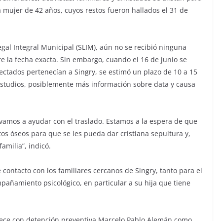
a mujer de 42 años, cuyos restos fueron hallados el 31 de
egal Integral Municipal (SLIM), aún no se recibió ninguna
re la fecha exacta. Sin embargo, cuando el 16 de junio se
ectados pertenecían a Singry, se estimó un plazo de 10 a 15
 estudios, posiblemente más información sobre data y causa
 vamos a ayudar con el traslado. Estamos a la espera de que
estos óseos para que se les pueda dar cristiana sepultura y,
amilia”, indicó.
contacto con los familiares cercanos de Singry, tanto para el
añamiento psicológico, en particular a su hija que tiene
nece con detención preventiva Marcelo Pablo Alemán como