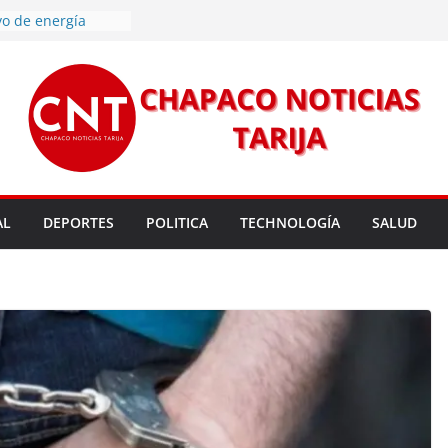
vo de energía
n Mundial a vecinos
 de Tarija
s 11,37 este
un nuevo
rmas legales para
rsión para un nuevo
l
 entrega robots
para fortalecer la
AL
DEPORTES
POLITICA
TECHNOLOGÍA
SALUD
cendios en Tarija
les golpean Tarija;
eclara en desastre