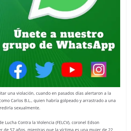
vitar una violación, cuando en pasados días alertaron a la
o como Carlos B.L., quien habría golpeado y arrastrado a una
gredirla sexualmente.
de Lucha Contra la Violencia (FELCV), coronel Edson
r de 57 años, mientras que la víctima es una mujer de 22