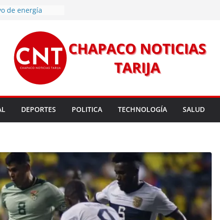
vo de energía
n Mundial a vecinos
 de Tarija
s 11,37 este
un nuevo
rmas legales para
rsión para un nuevo
l
 entrega robots
para fortalecer la
AL
DEPORTES
POLITICA
TECHNOLOGÍA
SALUD
cendios en Tarija
les golpean Tarija;
eclara en desastre