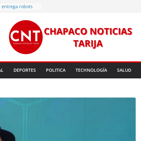
 entrega robots
para fortalecer la
cendios en Tarija
les golpean Tarija;
eclara en desastre
vo de energía
n Mundial a vecinos
 de Tarija
s 11,37 este
un nuevo
AL
DEPORTES
POLITICA
TECHNOLOGÍA
SALUD
rmas legales para
rsión para un nuevo
l