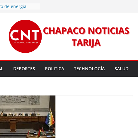
vo de energía
n Mundial a vecinos
 de Tarija
s 11,37 este
un nuevo
rmas legales para
rsión para un nuevo
l
 entrega robots
para fortalecer la
AL
DEPORTES
POLITICA
TECHNOLOGÍA
SALUD
cendios en Tarija
les golpean Tarija;
eclara en desastre