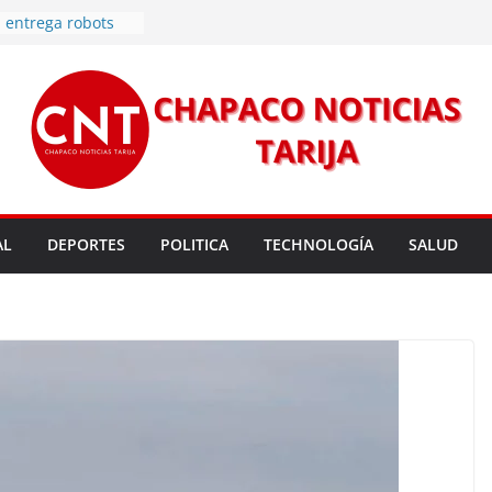
rmas legales para
rsión para un nuevo
l
 entrega robots
para fortalecer la
cendios en Tarija
les golpean Tarija;
eclara en desastre
vo de energía
n Mundial a vecinos
AL
DEPORTES
POLITICA
TECHNOLOGÍA
SALUD
 de Tarija
s 11,37 este
un nuevo