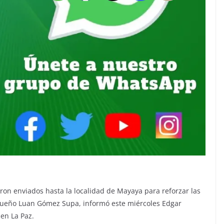
on enviados hasta la localidad de Mayaya para reforzar las
equeño Luan Gómez Supa, informó este miércoles Edgar
en La Paz.