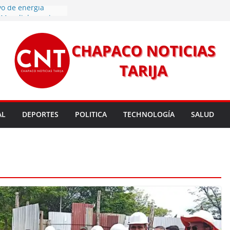
vo de energía
n Mundial a vecinos
 de Tarija
s 11,37 este
un nuevo
rmas legales para
rsión para un nuevo
l
 entrega robots
para fortalecer la
AL
DEPORTES
POLITICA
TECHNOLOGÍA
SALUD
cendios en Tarija
les golpean Tarija;
eclara en desastre