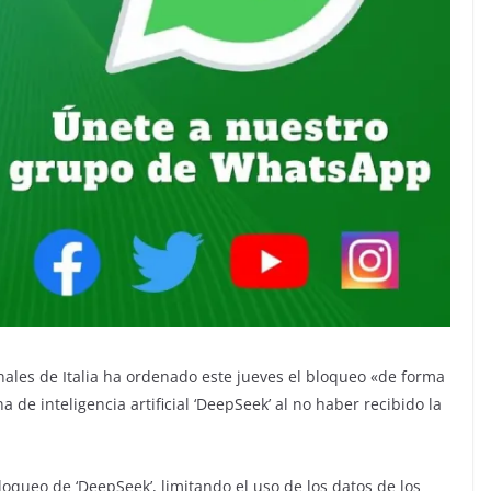
nales de Italia ha ordenado este jueves el bloqueo «de forma
 de inteligencia artificial ‘DeepSeek’ al no haber recibido la
oqueo de ‘DeepSeek’, limitando el uso de los datos de los