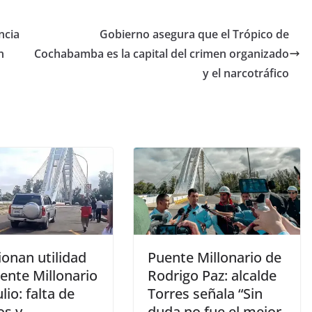
ncia
Gobierno asegura que el Trópico de
n
Cochabamba es la capital del crimen organizado
y el narcotráfico
ionan utilidad
Puente Millonario de
ente Millonario
Rodrigo Paz: alcalde
ulio: falta de
Torres señala “Sin
os y
duda no fue el mejor