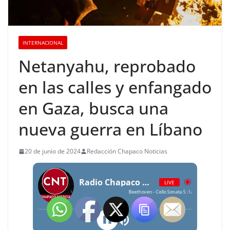
INTERNACIONAL
Netanyahu, reprobado
en las calles y enfangado
en Gaza, busca una
nueva guerra en Líbano
20 de junio de 2024
Redacción Chapaco Noticias
Radio Chapaco Noticias Las 24 horas en vivo
LIVE
Beethoven - Cello Sonata 5 : I Allegro con brio