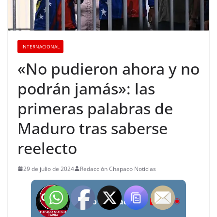
INTERNACIONAL
«No pudieron ahora y no
podrán jamás»: las
primeras palabras de
Maduro tras saberse
reelecto
29 de julio de 2024
Redacción Chapaco Noticias
Radio Chapaco Noticias Las 24 horas en vivo
LIVE