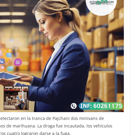
detectaron en la tranca de Pajchani dos minivans de
os de marihuana. La droga fue incautada, los vehículos
os cuatro lograron darse a la fuga.