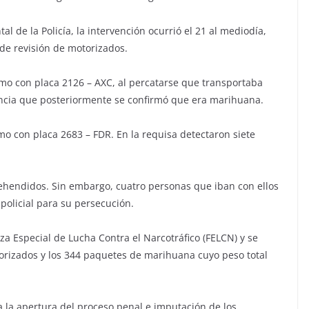
de la Policía, la intervención ocurrió el 21 al mediodía,
 de revisión de motorizados.
mo con placa 2126 – AXC, al percatarse que transportaba
ncia que posteriormente se confirmó que era marihuana.
mo con placa 2683 – FDR. En la requisa detectaron siete
ehendidos. Sin embargo, cuatro personas que iban con ellos
policial para su persecución.
rza Especial de Lucha Contra el Narcotráfico (FELCN) y se
torizados y los 344 paquetes de marihuana cuyo peso total
ra la apertura del proceso penal e imputación de los