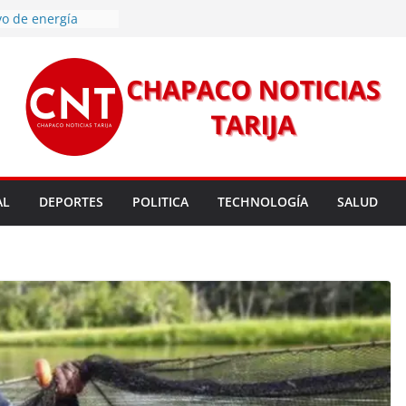
vo de energía
n Mundial a vecinos
 de Tarija
s 11,37 este
un nuevo
rmas legales para
rsión para un nuevo
l
 entrega robots
para fortalecer la
AL
DEPORTES
POLITICA
TECHNOLOGÍA
SALUD
cendios en Tarija
les golpean Tarija;
eclara en desastre