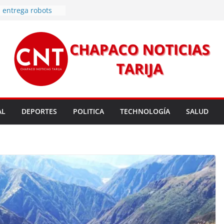
rmas legales para
rsión para un nuevo
l
 entrega robots
para fortalecer la
cendios en Tarija
les golpean Tarija;
eclara en desastre
vo de energía
n Mundial a vecinos
AL
DEPORTES
POLITICA
TECHNOLOGÍA
SALUD
 de Tarija
s 11,37 este
un nuevo