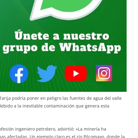
arija podría poner en peligro las fuentes de agua del valle
debido a la inevitable contaminación que genera esta
fesión ingeniero petrolero, advirtió: «La minería ha
as afectadas. Un ejemplo claro es el río Pilcomayo, donde la