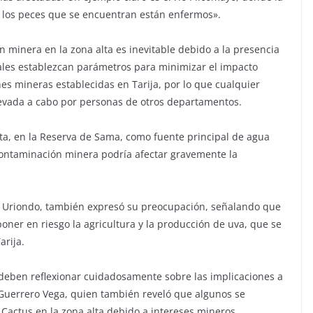
 los peces que se encuentran están enfermos».
 minera en la zona alta es inevitable debido a la presencia
cales establezcan parámetros para minimizar el impacto
es mineras establecidas en Tarija, por lo que cualquier
levada a cabo por personas de otros departamentos.
lta, en la Reserva de Sama, como fuente principal de agua
la contaminación minera podría afectar gravemente la
e Uriondo, también expresó su preocupación, señalando que
oner en riesgo la agricultura y la producción de uva, que se
arija.
n deben reflexionar cuidadosamente sobre las implicaciones a
ó Guerrero Vega, quien también reveló que algunos se
Cactus en la zona alta debido a intereses mineros.