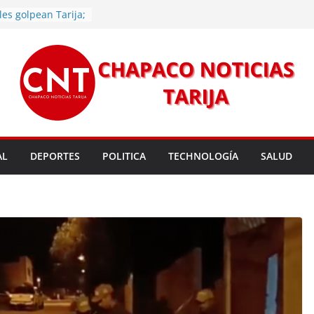
les golpean Tarija;
eclara en desastre
vo de energía
n Mundial a vecinos
 de Tarija
s 11,37 este
un nuevo
rmas legales para
rsión para un nuevo
AL
DEPORTES
POLITICA
TECHNOLOGÍA
SALUD
l
 entrega robots
para fortalecer la
cendios en Tarija