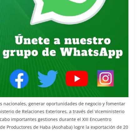
os nacionales, generar oportunidades de negocio y fomentar
sterio de Relaciones Exteriores, a través del Viceministerio
 cabo importantes gestiones durante el XIII Encuentro
 de Productores de Haba (Asohaba) logre la exportación de 20