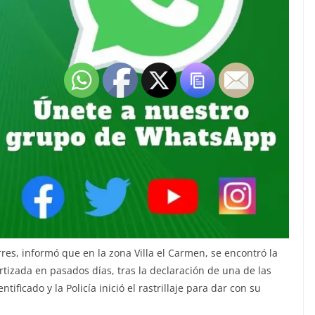
rres, informó que en la zona Villa el Carmen, se encontró la
tizada en pasados días, tras la declaración de una de las
tificado y la Policía inició el rastrillaje para dar con su