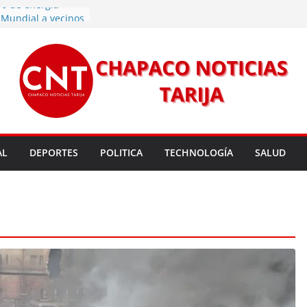
vo de energía
n Mundial a vecinos
 de Tarija
s 11,37 este
un nuevo
rmas legales para
rsión para un nuevo
l
 entrega robots
para fortalecer la
AL
DEPORTES
POLITICA
TECHNOLOGÍA
SALUD
cendios en Tarija
les golpean Tarija;
eclara en desastre