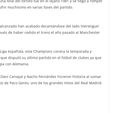
na final del torneo fue en el lejano 1981 y se negó a romper
frir muchísimo en varias fases del partido.
 alcanzado han acabado decantándose del lado ‘merengue’.
spués de haber cedido el trono el año pasado al Manchester
la Liga española, esta Champions corona la temporada y
ue disputó su último partido en el fútbol de clubes ya que
opa con Alemania.
ani Carvajal y Nacho Fernández hicieron historia al sumar
los de Paco Gento, uno de los grandes mitos del Real Madrid.