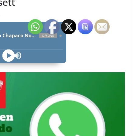
sett
s
Radio Chapaco Noticias Las 24 horas en vivo
OFFLINE