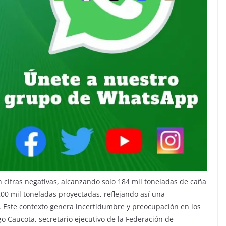
n cifras negativas, alcanzando solo 184 mil toneladas de caña
200 mil toneladas proyectadas, reflejando así una
. Este contexto genera incertidumbre y preocupación en los
o Caucota, secretario ejecutivo de la Federación de