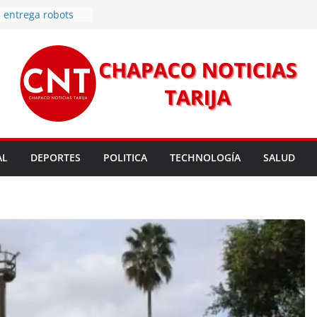
rmas legales para
rsión para un nuevo
l
 entrega robots
para fortalecer la
cendios en Tarija
les golpean Tarija;
eclara en desastre
vo de energía
n Mundial a vecinos
AL
DEPORTES
POLITICA
TECHNOLOGÍA
SALUD
 de Tarija
s 11,37 este
un nuevo