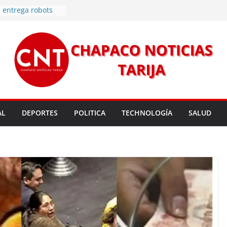
 entrega robots
para fortalecer la
cendios en Tarija
les golpean Tarija;
eclara en desastre
vo de energía
n Mundial a vecinos
 de Tarija
s 11,37 este
un nuevo
AL
DEPORTES
POLITICA
TECHNOLOGÍA
SALUD
rmas legales para
rsión para un nuevo
l