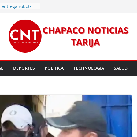
 entrega robots
para fortalecer la
cendios en Tarija
les golpean Tarija;
eclara en desastre
vo de energía
n Mundial a vecinos
 de Tarija
s 11,37 este
un nuevo
AL
DEPORTES
POLITICA
TECHNOLOGÍA
SALUD
rmas legales para
rsión para un nuevo
l