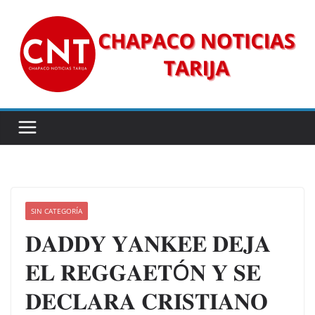
Saltar
al
contenido
SIN CATEGORÍA
𝐃𝐀𝐃𝐃𝐘 𝐘𝐀𝐍𝐊𝐄𝐄 𝐃𝐄𝐉𝐀
𝐄𝐋 𝐑𝐄𝐆𝐆𝐀𝐄𝐓Ó𝐍 𝐘 𝐒𝐄
𝐃𝐄𝐂𝐋𝐀𝐑𝐀 𝐂𝐑𝐈𝐒𝐓𝐈𝐀𝐍𝐎